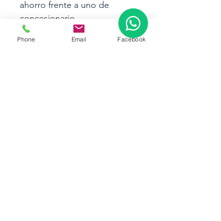
ahorro frente a uno de 
concesionario.
¿Por qué comprar este 
Phone
Email
Facebook
Mazda CX-5 2025?
SUV moderna, segura y 
confiable
Bajo kilometraje 
certificado
Excelente relación 
precio–beneficio
Entrega inmediata
Ideal para uso familiar o 
ejecutivo
📞 
Contáctanos ahora
 para 
conocer el precio del 
Mazda 
CX-5 Core 2025
, recibir más 
fotos o agendar una prueba 