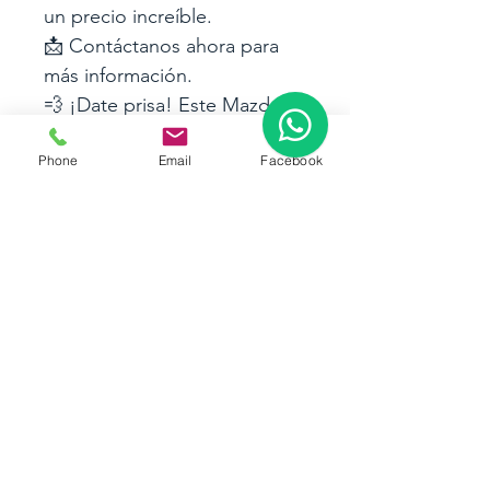
un precio increíble.
📩 Contáctanos ahora para 
más información.
💨 ¡Date prisa! Este Mazda 
CX-30 no estará disponible 
Phone
Email
Facebook
por mucho tiempo.
#MazdaCX30 #VentaDeAutos 
#TuAutoIdeal
Dirección
Edif. Atlantic
Business Center
Piso 3
Contacto
+593 999 21 44 54
Servicio
al cliente